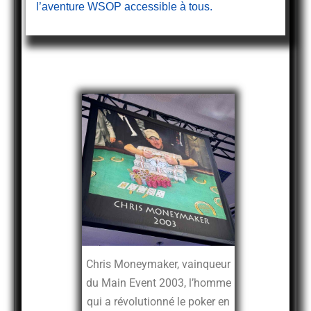
l’aventure WSOP accessible à tous.
Chris Moneymaker, vainqueur
du Main Event 2003, l’homme
qui a révolutionné le poker en