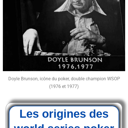
Doyle Brunson, icône du poker, double champion WSOP
(1976 et 1977)
Les origines des