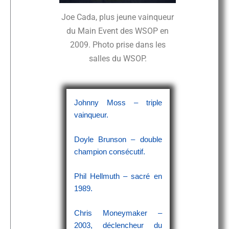
Joe Cada, plus jeune vainqueur
du Main Event des WSOP en
2009. Photo prise dans les
salles du WSOP.
Johnny Moss – triple
vainqueur.
Doyle Brunson – double
champion consécutif.
Phil Hellmuth – sacré en
1989.
Chris Moneymaker –
2003, déclencheur du