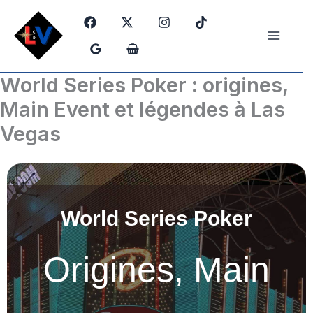
Aller
au
contenu
World Series Poker : origines,
Main Event et légendes à Las
Vegas
World Series Poker
Origines, Main