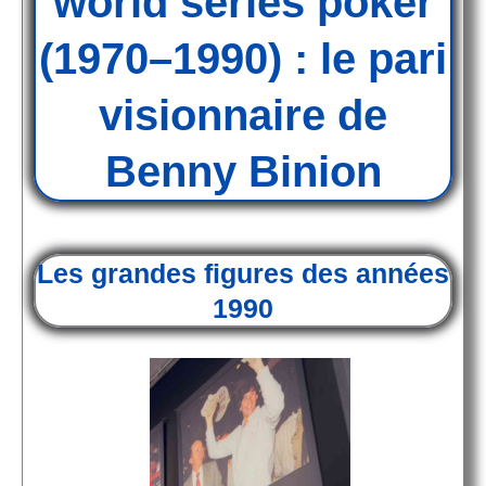
world series poker
(1970–1990) : le pari
visionnaire de
Benny Binion
Les grandes figures des années
1990