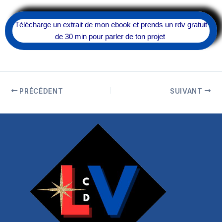
Télécharge un extrait de mon ebook et prends un rdv gratuit
de 30 min pour parler de ton projet
PRÉCÉDENT
SUIVANT