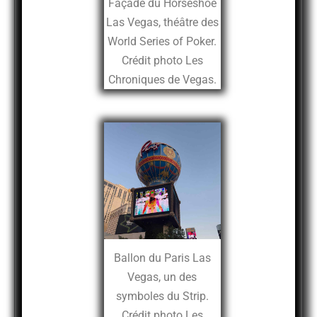
Façade du Horseshoe
Las Vegas, théâtre des
World Series of Poker.
Crédit photo Les
Chroniques de Vegas.
Ballon du Paris Las
Vegas, un des
symboles du Strip.
Crédit photo Les