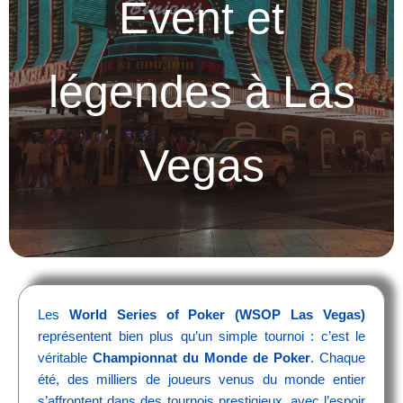
Event et
légendes à Las
Vegas
Les
World Series of Poker (WSOP Las Vegas)
représentent bien plus qu’un simple tournoi : c’est le
véritable
Championnat du Monde de Poker
. Chaque
été, des milliers de joueurs venus du monde entier
s’affrontent dans des tournois prestigieux, avec l’espoir