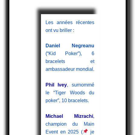
Les années récentes
ont vu briller :
Daniel Negreanu
(“Kid Poker”), 6
bracelets et
ambassadeur mondial.
Phil Ivey
, surnommé
le “Tiger Woods du
poker”, 10 bracelets.
Michael Mizrachi
,
champion du Main
Event en 2025 (
je