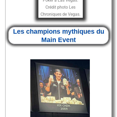
Poker à Las Vegas.
Crédit photo Les
Chroniques de Vegas.
Les champions mythiques du
Main Event