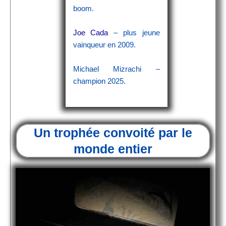
boom.
Joe Cada
– plus jeune
vainqueur en 2009.
Michael Mizrachi –
champion 2025.
Un trophée convoité par le
monde entier