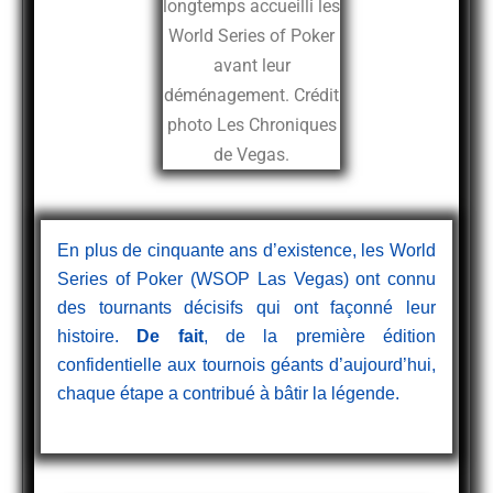
longtemps accueilli les
World Series of Poker
avant leur
déménagement. Crédit
photo Les Chroniques
de Vegas.
En plus de cinquante ans d’existence, les World
Series of Poker (WSOP Las Vegas) ont connu
des tournants décisifs qui ont façonné leur
histoire.
De fait
, de la première édition
confidentielle aux tournois géants d’aujourd’hui,
chaque étape a contribué à bâtir la légende.