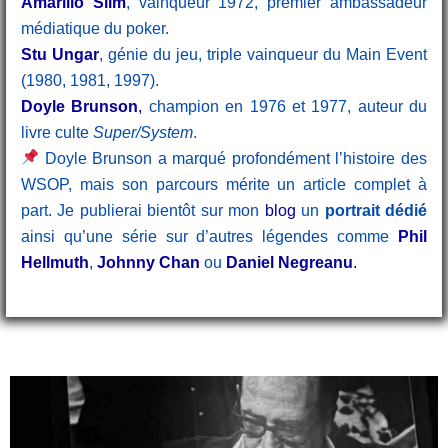
Amarillo Slim
, vainqueur 1972, premier ambassadeur
médiatique du poker.
Stu Ungar
, génie du jeu, triple vainqueur du Main Event
(1980, 1981, 1997).
Doyle Brunson
,
champion en 1976 et 1977, auteur du
livre culte
Super/System
.
Doyle Brunson a marqué profondément l’histoire des
WSOP, mais son parcours mérite un article complet à
part. Je publierai bientôt sur mon
blog
un
portrait dédié
ainsi qu’une série sur d’autres légendes comme
Phil
Hellmuth
,
Johnny Chan
ou
Daniel Negreanu
.