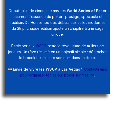
Depuis plus de cinquante ans, les
World Series of Poker
incarnent l’essence du poker : prestige, spectacle et
tradition. Du Horseshoe des débuts aux salles modernes
du Strip, chaque édition ajoute un chapitre à une saga
unique.
Participer aux
WSOP
reste le rêve ultime de milliers de
joueurs. Un rêve résumé en un objectif simple : décrocher
le bracelet et inscrire son nom dans l’histoire.
Envie de vivre les WSOP à Las Vegas ?
Contacte-moi
pour organiser ton séjour poker sur mesure
.